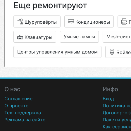
Еще ремонтируют
Шуруповёрты
Кондиционеры
Умные лампы
Mesh-сис
Клавиатуры
Центры управления умным домом
Бойле
О нас
Инфо
Соглашение
Вход
О проекте
Политика к
Тех. поддержка
Договор-оф
Реклама на сайте
Пакеты усл
Как сервис