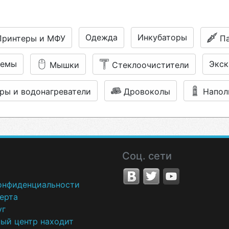
Одежда
Инкубаторы
Принтеры и МФУ
Па
темы
Экск
Мышки
Стеклоочистители
ры и водонагреватели
Дровоколы
Напол
Соц. сети
онфиденциальности
ерта
уг
ный центр находит