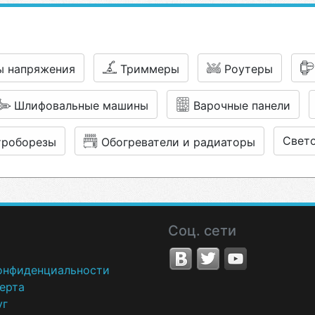
ы напряжения
Триммеры
Роутеры
Шлифовальные машины
Варочные панели
Свето
роборезы
Обогреватели и радиаторы
Соц. сети
онфиденциальности
ерта
уг