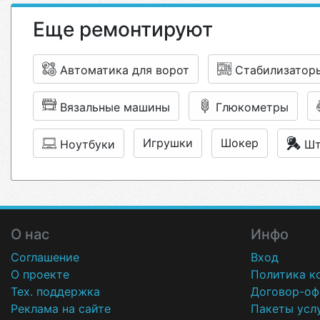
Еще ремонтируют
Автоматика для ворот
Стабилизатор
Вязальные машины
Глюкометры
Игрушки
Шокер
Ноутбуки
Шт
О нас
Инфо
Соглашение
Вход
О проекте
Политика к
Тех. поддержка
Договор-оф
Реклама на сайте
Пакеты усл